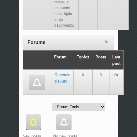
retejo, la
respondo
estos ligita
al via
datumbazo.
Forums
Forum
Topics
Posts
Last
post
Ĝenerala
0
0
n/a
diskuto
New posts
No new posts