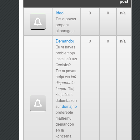
post
Ideoj
0
0
n/a
Tie vi povas
proponi
plibonigojn
Demandoj
0
0
n/a
Ĉu vi havas
problemojn
instali aǔ uzi
Cyclotis?
Tie ni povas
helpi vin
laǔ
disponebla
tempo
. Tiuj
kiuj aĉetis
datumbazon
sur
domajno
prefereble
malfermu
demandon
en la
koncerna